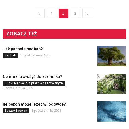
1
2
3
ZOBACZ TEŻ
Jak pachnie baobab?
1 października 2025
Baobab
Co można włożyć do karmnika?
Budki lęgowe dla ptaków egzotycznych
1 października 2025
Ile bekon może lezec w lodówce?
1 października 2025
Boczek i bekon