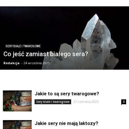
SERY BIAŁE I TWAROGOWE
Co jeść zamiast białego sera?
Redakcja
-
24 września 2025
Jakie to są sery twarogowe?
27 czerwca 2025
Sery białe i twarogowe
0
Jakie sery nie mają laktozy?