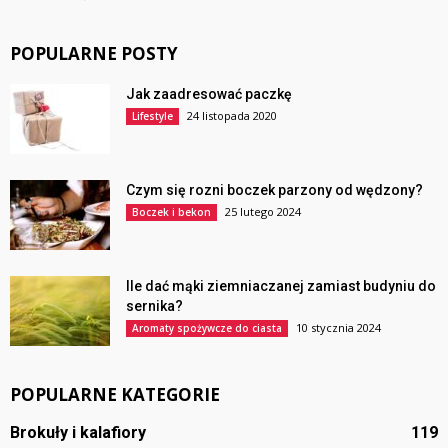
POPULARNE POSTY
Jak zaadresować paczkę
24 listopada 2020
Lifestyle
Czym się rozni boczek parzony od wędzony?
25 lutego 2024
Boczek i bekon
Ile dać mąki ziemniaczanej zamiast budyniu do
sernika?
10 stycznia 2024
Aromaty spożywcze do ciasta
POPULARNE KATEGORIE
Brokuły i kalafiory
119