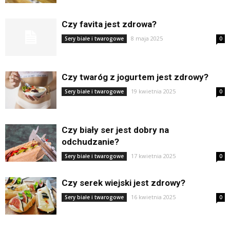
Czy favita jest zdrowa?
8 maja 2025
Sery białe i twarogowe
0
Czy twaróg z jogurtem jest zdrowy?
19 kwietnia 2025
Sery białe i twarogowe
0
Czy biały ser jest dobry na
odchudzanie?
17 kwietnia 2025
Sery białe i twarogowe
0
Czy serek wiejski jest zdrowy?
16 kwietnia 2025
Sery białe i twarogowe
0