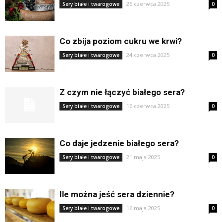
25 czerwca 2025
Sery białe i twarogowe
0
Co zbija poziom cukru we krwi?
24 czerwca 2025
Sery białe i twarogowe
0
Z czym nie łączyć białego sera?
16 czerwca 2025
Sery białe i twarogowe
0
Co daje jedzenie białego sera?
21 maja 2025
Sery białe i twarogowe
0
Ile można jeść sera dziennie?
16 maja 2025
Sery białe i twarogowe
0