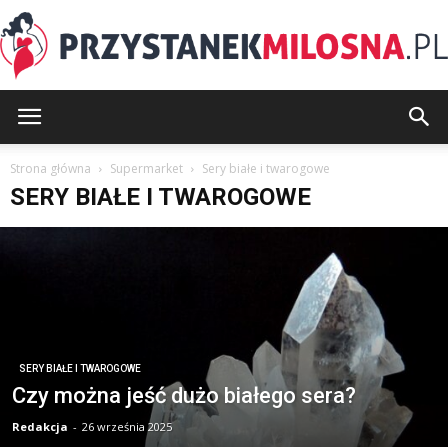
PrzystanekMilosna.pl
Strona główna
Supermarket
Sery białe i twarogowe
SERY BIAŁE I TWAROGOWE
SERY BIAŁE I TWAROGOWE
Czy można jeść dużo białego sera?
Redakcja
-
26 września 2025