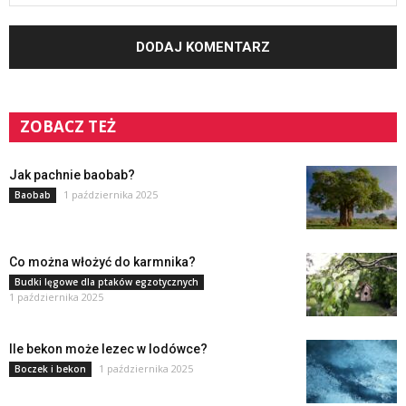
ZOBACZ TEŻ
Jak pachnie baobab?
1 października 2025
Baobab
Co można włożyć do karmnika?
Budki lęgowe dla ptaków egzotycznych
1 października 2025
Ile bekon może lezec w lodówce?
1 października 2025
Boczek i bekon