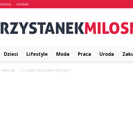
eklama
Kontakt
Dzieci
Lifestyle
Moda
Praca
Uroda
Zak
PrzystanekMilosna.pl
a zwierząt
Co kupić na prezent dla pary?