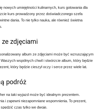
się nowych umiejętności kulinarnych, kurs gotowania dla
zcie kurs prowadzony przez doświadczonego szefa
tne dania. To nie tylko nauka, ale również świetna
u.
 ze zdjęciami
rsonalizowany album ze zdjęciami może być wzruszającym
z Waszych wspólnych chwil i stwórzcie album, który będzie
ent, który będzie cieszył oczy i serce przez wiele lat.
ną podróż
cher na taki wyjazd może być idealnym prezentem.
enia i zapewni niezapomniane wspomnienia. To prezent,
i spędzić czas tylko we dwoje.