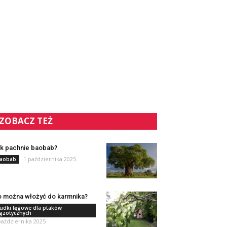
ZOBACZ TEŻ
k pachnie baobab?
1 października 2025
aobab
 można włożyć do karmnika?
udki lęgowe dla ptaków
gzotycznych
października 2025