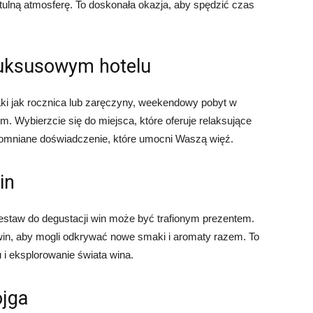
zytulną atmosferę. To doskonała okazja, aby spędzić czas
luksusowym hotelu
aki jak rocznica lub zaręczyny, weekendowy pobyt w
 Wybierzcie się do miejsca, które oferuje relaksujące
apomniane doświadczenie, które umocni Waszą więź.
in
zestaw do degustacji win może być trafionym prezentem.
win, aby mogli odkrywać nowe smaki i aromaty razem. To
i eksplorowanie świata wina.
ojga