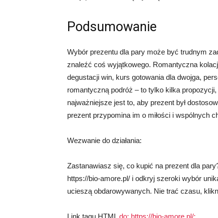
Podsumowanie
Wybór prezentu dla pary może być trudnym za
znaleźć coś wyjątkowego. Romantyczna kolac
degustacji win, kurs gotowania dla dwojga, per
romantyczną podróż – to tylko kilka propozycji
najważniejsze jest to, aby prezent był dostoso
prezent przypomina im o miłości i wspólnych c
Wezwanie do działania:
Zastanawiasz się, co kupić na prezent dla par
https://bio-amore.pl/ i odkryj szeroki wybór un
ucieszą obdarowywanych. Nie trać czasu, kliknij t
Link tagu HTML
do: https://bio-amore.pl/: