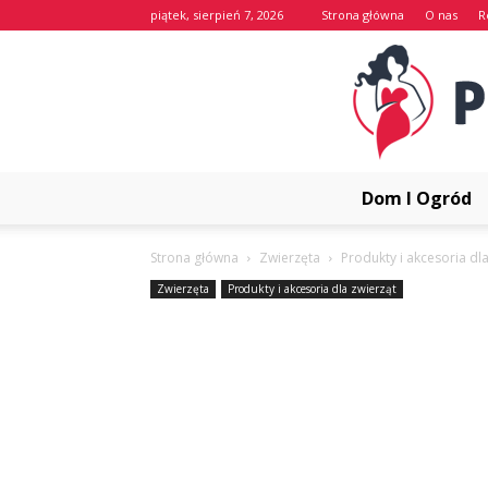
piątek, sierpień 7, 2026
Strona główna
O nas
R
Dom I Ogród
Strona główna
Zwierzęta
Produkty i akcesoria dl
Zwierzęta
Produkty i akcesoria dla zwierząt