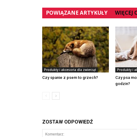
POWIĄZANE ARTYKUŁY
WIĘCEJ
Produkty i akcesoria dla zwierząt
Produkty i a
Czy spanie z psem to grzech?
Czy psa mo
godzin?
ZOSTAW ODPOWIEDŹ