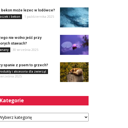
e bekon może lezec w lodówce?
1 października 2025
oczek i bekon
ego nie wolno jeść przy
orych stawach?
30 września 2025
anany
y spanie z psem to grzech?
rodukty i akcesoria dla zwierząt
 września 2025
Kategorie
tegorie