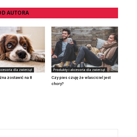
 OD AUTORA
kcesoria dla zwierząt
Produkty i akcesoria dla zwierząt
żna zostawić na 8
Czy pies czuję że wlasciciel jest
chory?