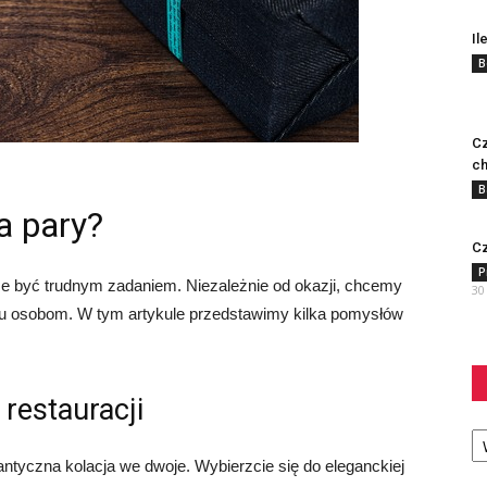
Il
B
Cz
ch
B
a pary?
Cz
P
e być trudnym zadaniem. Niezależnie od okazji, chcemy
30
bu osobom. W tym artykule przedstawimy kilka pomysłów
.
restauracji
Ka
antyczna kolacja we dwoje. Wybierzcie się do eleganckiej