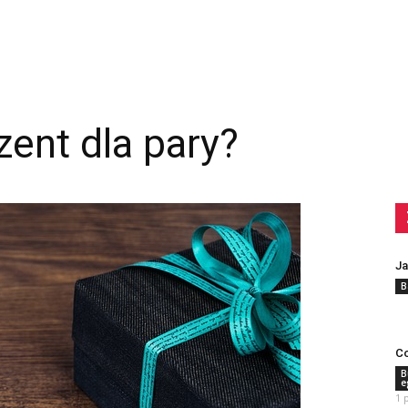
zent dla pary?
Ja
B
Co
B
e
1 