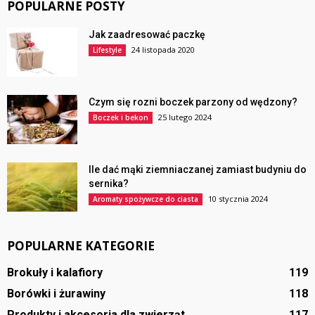
POPULARNE POSTY
Jak zaadresować paczkę
24 listopada 2020
Lifestyle
Czym się rozni boczek parzony od wędzony?
25 lutego 2024
Boczek i bekon
Ile dać mąki ziemniaczanej zamiast budyniu do
sernika?
10 stycznia 2024
Aromaty spożywcze do ciasta
POPULARNE KATEGORIE
Brokuły i kalafiory
119
Borówki i żurawiny
118
Produkty i akcesoria dla zwierząt
117