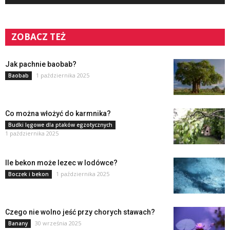
ZOBACZ TEŻ
Jak pachnie baobab?
1 października 2025
Baobab
Co można włożyć do karmnika?
Budki lęgowe dla ptaków egzotycznych
1 października 2025
Ile bekon może lezec w lodówce?
1 października 2025
Boczek i bekon
Czego nie wolno jeść przy chorych stawach?
30 września 2025
Banany