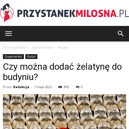
PrzystanekMilosna.pl
Strona główna
Supermarket
Budyń
Supermarket
Budyń
Czy można dodać żelatynę do
budyniu?
Przez
Redakcja
-
7 maja 2025
312
0