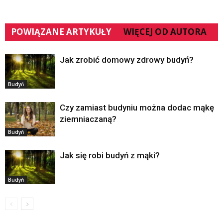
POWIĄZANE ARTYKUŁY
WIĘCEJ OD AUTORA
Jak zrobić domowy zdrowy budyń?
Budyń
Czy zamiast budyniu można dodac mąkę
ziemniaczaną?
Budyń
Jak się robi budyń z mąki?
Budyń