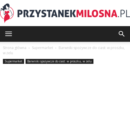
PrzystanekMilosna.pl
Strona główna
Supermarket
Barwniki spożywcze do ciast: w proszku,
w żelu
Supermarket
Barwniki spożywcze do ciast: w proszku, w żelu