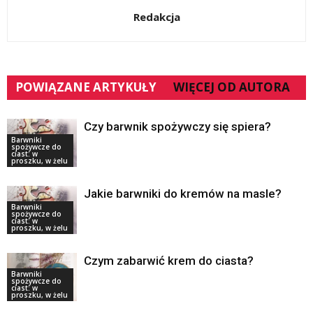
Redakcja
POWIĄZANE ARTYKUŁY
WIĘCEJ OD AUTORA
Czy barwnik spożywczy się spiera?
Barwniki
spożywcze do
ciast: w
proszku, w żelu
Jakie barwniki do kremów na masle?
Barwniki
spożywcze do
ciast: w
proszku, w żelu
Czym zabarwić krem do ciasta?
Barwniki
spożywcze do
ciast: w
proszku, w żelu