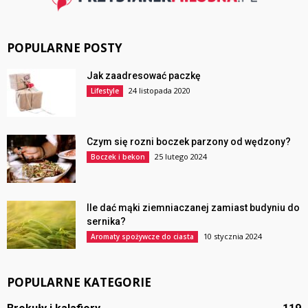
POPULARNE POSTY
Jak zaadresować paczkę
24 listopada 2020
Lifestyle
Czym się rozni boczek parzony od wędzony?
25 lutego 2024
Boczek i bekon
Ile dać mąki ziemniaczanej zamiast budyniu do
sernika?
10 stycznia 2024
Aromaty spożywcze do ciasta
POPULARNE KATEGORIE