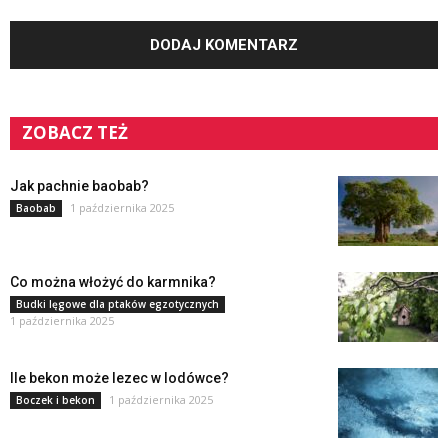
ZOBACZ TEŻ
Jak pachnie baobab?
1 października 2025
Baobab
Co można włożyć do karmnika?
Budki lęgowe dla ptaków egzotycznych
1 października 2025
Ile bekon może lezec w lodówce?
1 października 2025
Boczek i bekon