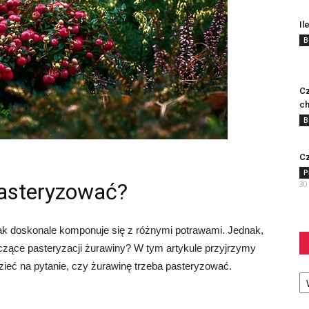
Il
B
Cz
ch
B
Cz
P
pasteryzować?
30
mak doskonale komponuje się z różnymi potrawami. Jednak,
yczące pasteryzacji żurawiny? W tym artykule przyjrzymy
zieć na pytanie, czy żurawinę trzeba pasteryzować.
Ka