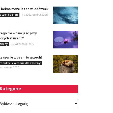
e bekon może lezec w lodówce?
1 października 2025
oczek i bekon
ego nie wolno jeść przy
orych stawach?
30 września 2025
anany
y spanie z psem to grzech?
rodukty i akcesoria dla zwierząt
 września 2025
Kategorie
tegorie