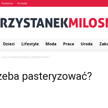
Reklama
Kontakt
Dzieci
Lifestyle
Moda
Praca
Uroda
Zak
PrzystanekMilosna.pl
Czy żurawinę trzeba pasteryzować?
rzeba pasteryzować?