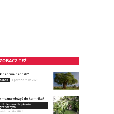
ZOBACZ TEŻ
k pachnie baobab?
1 października 2025
aobab
 można włożyć do karmnika?
udki lęgowe dla ptaków
gzotycznych
października 2025