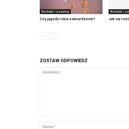
Borówki i żurawiny
Borówki i żu
Czy jagody robia zatwardzenie?
Jak się roz
ZOSTAW ODPOWIEDŹ