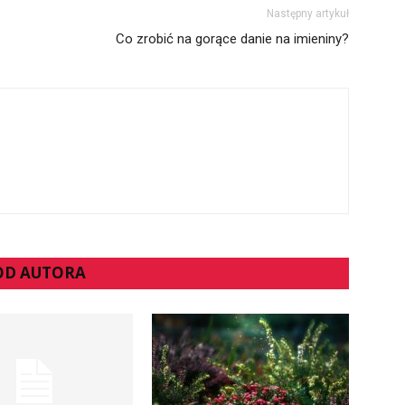
Następny artykuł
Co zrobić na gorące danie na imieniny?
 OD AUTORA