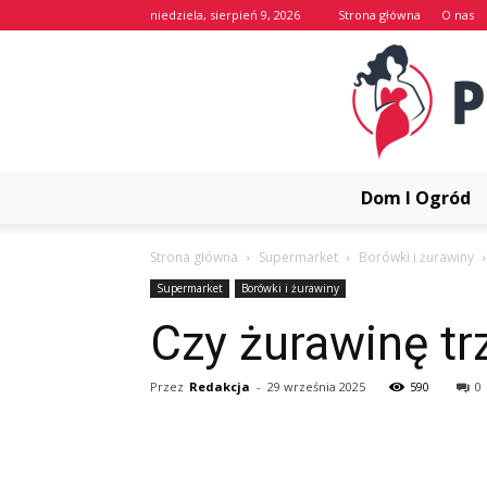
niedziela, sierpień 9, 2026
Strona główna
O nas
Dom I Ogród
Strona główna
Supermarket
Borówki i żurawiny
Supermarket
Borówki i żurawiny
Czy żurawinę t
Przez
Redakcja
-
29 września 2025
590
0