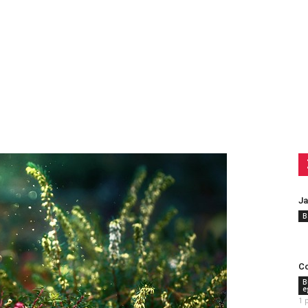
Ja
B
Co
B
e
1 