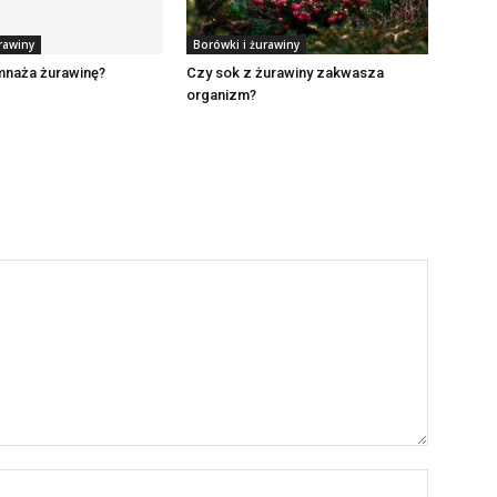
rawiny
Borówki i żurawiny
mnaża żurawinę?
Czy sok z żurawiny zakwasza
organizm?