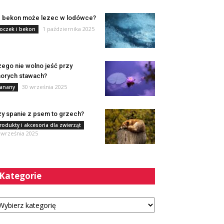
e bekon może lezec w lodówce?
1 października 2025
oczek i bekon
ego nie wolno jeść przy
orych stawach?
30 września 2025
anany
y spanie z psem to grzech?
rodukty i akcesoria dla zwierząt
 września 2025
Kategorie
tegorie