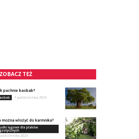
ZOBACZ TEŻ
k pachnie baobab?
1 października 2025
aobab
 można włożyć do karmnika?
udki lęgowe dla ptaków
gzotycznych
października 2025