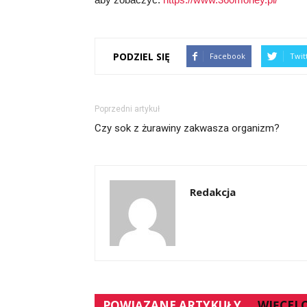
PODZIEL SIĘ
Facebook
Twit
Poprzedni artykuł
Czy sok z żurawiny zakwasza organizm?
Redakcja
POWIĄZANE ARTYKUŁY
WIĘCEJ