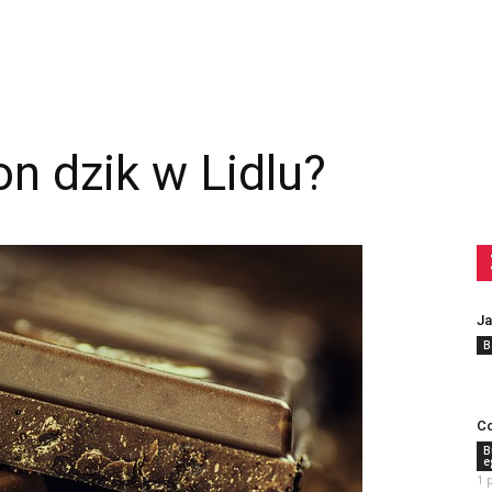
on dzik w Lidlu?
Ja
B
Co
B
e
1 