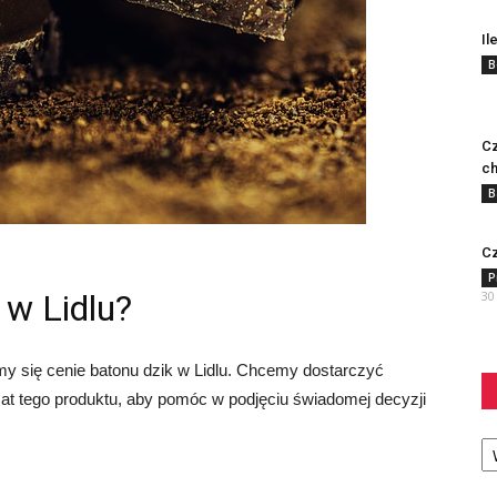
Il
B
Cz
ch
B
Cz
P
 w Lidlu?
30
y się cenie batonu dzik w Lidlu. Chcemy dostarczyć
mat tego produktu, aby pomóc w podjęciu świadomej decyzji
Ka