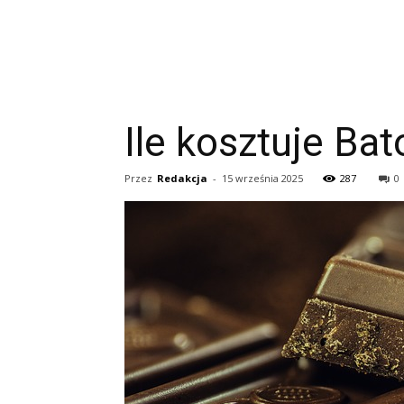
Ile kosztuje Bat
Przez
Redakcja
-
15 września 2025
287
0