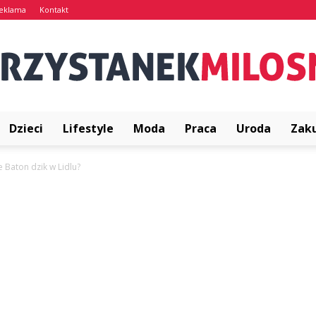
eklama
Kontakt
Dzieci
Lifestyle
Moda
Praca
Uroda
Zak
PrzystanekMilosna.pl
je Baton dzik w Lidlu?