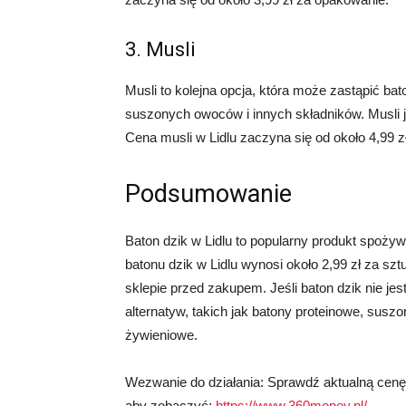
3. Musli
Musli to kolejna opcja, która może zastąpić b
suszonych owoców i innych składników. Musli j
Cena musli w Lidlu zaczyna się od około 4,99 
Podsumowanie
Baton dzik w Lidlu to popularny produkt spożyw
batonu dzik w Lidlu wynosi około 2,99 zł za sz
sklepie przed zakupem. Jeśli baton dzik nie jest
alternatyw, takich jak batony proteinowe, sus
żywieniowe.
Wezwanie do działania: Sprawdź aktualną cenę Ba
aby zobaczyć:
https://www.360money.pl/