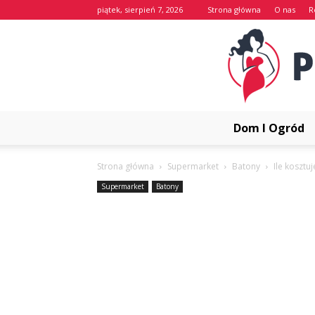
piątek, sierpień 7, 2026
Strona główna
O nas
R
Dom I Ogród
Strona główna
Supermarket
Batony
Ile kosztu
Supermarket
Batony