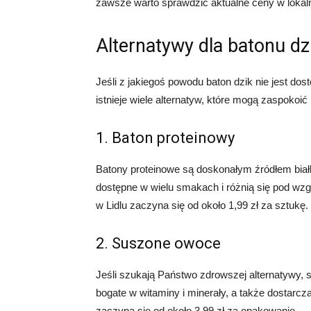
zawsze warto sprawdzić aktualne ceny w lokal
Alternatywy dla batonu dz
Jeśli z jakiegoś powodu baton dzik nie jest dos
istnieje wiele alternatyw, które mogą zaspokoi
1. Baton proteinowy
Batony proteinowe są doskonałym źródłem białk
dostępne w wielu smakach i różnią się pod wz
w Lidlu zaczyna się od około 1,99 zł za sztukę.
2. Suszone owoce
Jeśli szukają Państwo zdrowszej alternatyw
bogate w witaminy i minerały, a także dostarc
zaczyna się od około 3,99 zł za opakowanie.