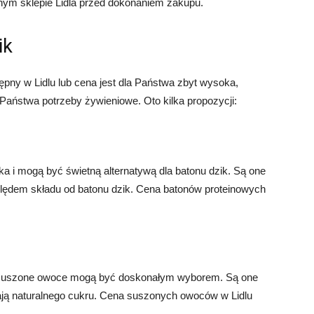
nym sklepie Lidla przed dokonaniem zakupu.
ik
tępny w Lidlu lub cena jest dla Państwa zbyt wysoka,
ć Państwa potrzeby żywieniowe. Oto kilka propozycji:
a i mogą być świetną alternatywą dla batonu dzik. Są one
ględem składu od batonu dzik. Cena batonów proteinowych
y, suszone owoce mogą być doskonałym wyborem. Są one
zają naturalnego cukru. Cena suszonych owoców w Lidlu