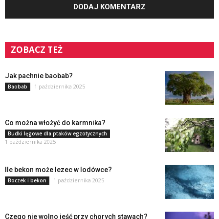
ZOBACZ TEŻ
Jak pachnie baobab?
1 października 2025
Baobab
Co można włożyć do karmnika?
Budki lęgowe dla ptaków egzotycznych
1 października 2025
Ile bekon może lezec w lodówce?
1 października 2025
Boczek i bekon
Czego nie wolno jeść przy chorych stawach?