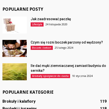
POPULARNE POSTY
Jak zaadresować paczkę
24 listopada 2020
Lifestyle
Czym się rozni boczek parzony od wędzony?
25 lutego 2024
Boczek i bekon
Ile dać mąki ziemniaczanej zamiast budyniu do
sernika?
10 stycznia 2024
Aromaty spożywcze do ciasta
POPULARNE KATEGORIE
Brokuły i kalafiory
119
Borówki i żurawiny
118