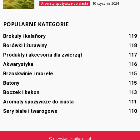
10 stycznia 2024
Aromaty spożywcze do ciasta
POPULARNE KATEGORIE
Brokuły i kalafiory
119
Borówki i żurawiny
118
Produkty i akcesoria dla zwierząt
117
Akwarystyka
116
Brzoskwinie i morele
115
Batony
115
Boczek i bekon
113
Aromaty spożywcze do ciasta
111
Sery białe i twarogowe
110
© przystanekmilosna.pl