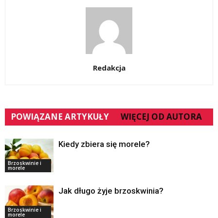
Redakcja
POWIĄZANE ARTYKUŁY
WIĘCEJ OD AUTORA
Kiedy zbiera się morele?
Brzoskwinie i
morele
Jak długo żyje brzoskwinia?
Brzoskwinie i
morele