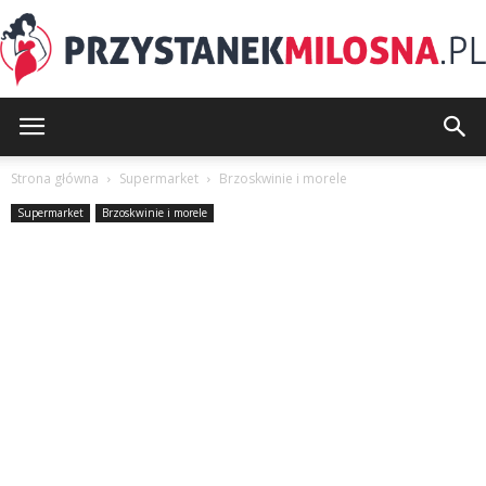
PrzystanekMilosna.pl
Strona główna
Supermarket
Brzoskwinie i morele
Supermarket
Brzoskwinie i morele