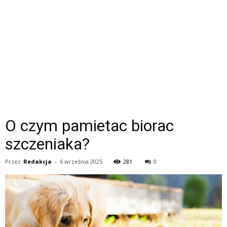
O czym pamietac biorac
szczeniaka?
Przez
Redakcja
-
6 września 2025
281
0