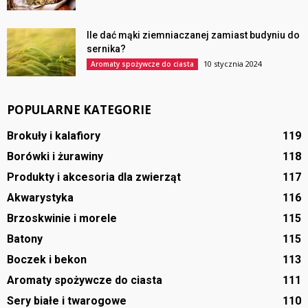
Ile dać mąki ziemniaczanej zamiast budyniu do
sernika?
10 stycznia 2024
Aromaty spożywcze do ciasta
POPULARNE KATEGORIE
Brokuły i kalafiory
119
Borówki i żurawiny
118
Produkty i akcesoria dla zwierząt
117
Akwarystyka
116
Brzoskwinie i morele
115
Batony
115
Boczek i bekon
113
Aromaty spożywcze do ciasta
111
Sery białe i twarogowe
110