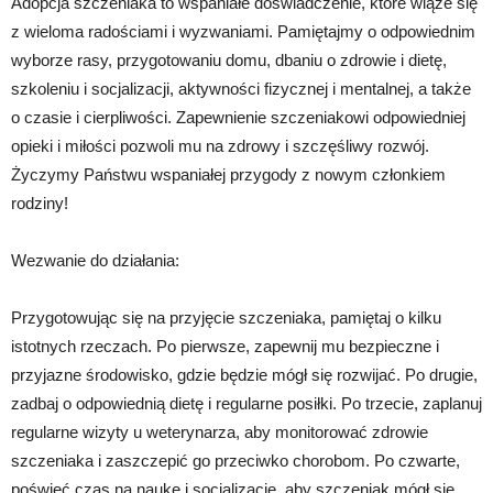
Adopcja szczeniaka to wspaniałe doświadczenie, które wiąże się
z wieloma radościami i wyzwaniami. Pamiętajmy o odpowiednim
wyborze rasy, przygotowaniu domu, dbaniu o zdrowie i dietę,
szkoleniu i socjalizacji, aktywności fizycznej i mentalnej, a także
o czasie i cierpliwości. Zapewnienie szczeniakowi odpowiedniej
opieki i miłości pozwoli mu na zdrowy i szczęśliwy rozwój.
Życzymy Państwu wspaniałej przygody z nowym członkiem
rodziny!
Wezwanie do działania:
Przygotowując się na przyjęcie szczeniaka, pamiętaj o kilku
istotnych rzeczach. Po pierwsze, zapewnij mu bezpieczne i
przyjazne środowisko, gdzie będzie mógł się rozwijać. Po drugie,
zadbaj o odpowiednią dietę i regularne posiłki. Po trzecie, zaplanuj
regularne wizyty u weterynarza, aby monitorować zdrowie
szczeniaka i zaszczepić go przeciwko chorobom. Po czwarte,
poświęć czas na naukę i socjalizację, aby szczeniak mógł się