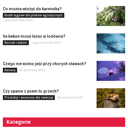
Co można włożyć do karmnika?
Budki lęgowe dla ptaków egzotycznych
1 października 2025
Ile bekon może lezec w lodówce?
1 października 2025
Boczek i bekon
Czego nie wolno jeść przy chorych stawach?
30 września 2025
Banany
Czy spanie z psem to grzech?
30 września 2025
Produkty i akcesoria dla zwierząt
Kategorie