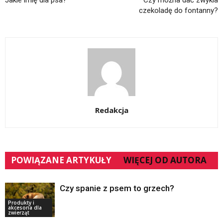
Jakie imię dla psa?
Czy można dać zwykla
czekoladę do fontanny?
Redakcja
POWIĄZANE ARTYKUŁY
WIĘCEJ OD AUTORA
Czy spanie z psem to grzech?
Produkty i
akcesoria dla
zwierząt