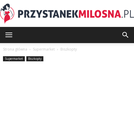
PrzystanekMilosna.pl
Strona główna
Supermarket
Biszkopty
Supermarket
Biszkopty