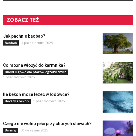
ZOBACZ TEŻ
Jak pachnie baobab?
1 października 2025
Baobab
Co można włożyć do karmnika?
Budki lęgowe dla ptaków egzotycznych
1 października 2025
Ile bekon może lezec w lodówce?
1 października 2025
Boczek i bekon
Czego nie wolno jeść przy chorych stawach?
30 września 2025
Banany