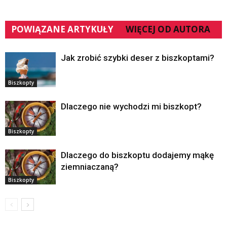
POWIĄZANE ARTYKUŁY
WIĘCEJ OD AUTORA
Jak zrobić szybki deser z biszkoptami?
Biszkopty
Dlaczego nie wychodzi mi biszkopt?
Biszkopty
Dlaczego do biszkoptu dodajemy mąkę
ziemniaczaną?
Biszkopty