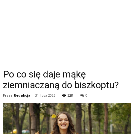
Po co się daje mąkę
ziemniaczaną do biszkoptu?
Przez
Redakcja
-
31 lipca 2025
328
0