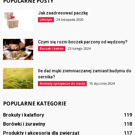
POPULARNE POSTY
Jak zaadresować paczkę
24 listopada 2020
Lifestyle
Czym się rozni boczek parzony od wędzony?
25 lutego 2024
Boczek i bekon
Ile dać mąki ziemniaczanej zamiast budyniu do
sernika?
10 stycznia 2024
Aromaty spożywcze do ciasta
POPULARNE KATEGORIE
Brokuły i kalafiory
119
Borówki i żurawiny
118
Produkty i akcesoria dla zwierząt
117