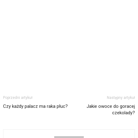
Poprzedni artykuł
Następny artykuł
Czy każdy palacz ma raka płuc?
Jakie owoce do goracej
czekolady?