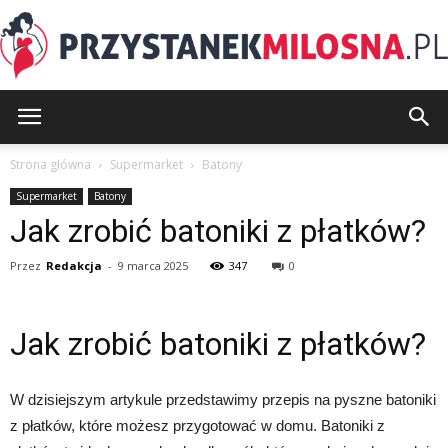
PrzystanekMilosna.pl
Strona główna
Supermarket
Batony
Supermarket
Batony
Jak zrobić batoniki z płatków?
Przez
Redakcja
-
9 marca 2025
347
0
Jak zrobić batoniki z płatków?
W dzisiejszym artykule przedstawimy przepis na pyszne batoniki
z płatków, które możesz przygotować w domu. Batoniki z