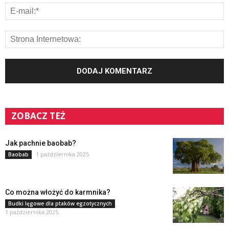
ZOBACZ TEŻ
Jak pachnie baobab?
1 października 2025
Baobab
Co można włożyć do karmnika?
Budki lęgowe dla ptaków egzotycznych
1 października 2025