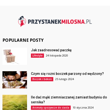
POPULARNE POSTY
Jak zaadresować paczkę
24 listopada 2020
Lifestyle
Czym się rozni boczek parzony od wędzony?
25 lutego 2024
Boczek i bekon
Ile dać mąki ziemniaczanej zamiast budyniu do
sernika?
10 stycznia 2024
Aromaty spożywcze do ciasta