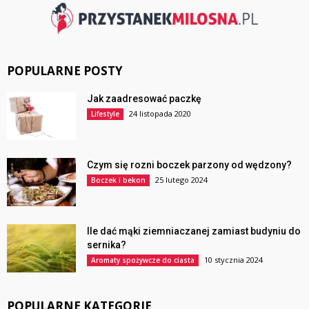
POPULARNE POSTY
Jak zaadresować paczkę
24 listopada 2020
Lifestyle
Czym się rozni boczek parzony od wędzony?
25 lutego 2024
Boczek i bekon
Ile dać mąki ziemniaczanej zamiast budyniu do
sernika?
10 stycznia 2024
Aromaty spożywcze do ciasta
POPULARNE KATEGORIE