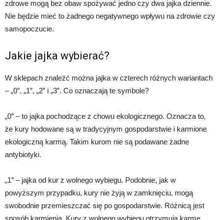
zdrowe mogą bez obaw spożywać jedno czy dwa jajka dziennie.
Nie będzie mieć to żadnego negatywnego wpływu na zdrowie czy
samopoczucie.
Jakie jajka wybierać?
W sklepach znaleźć można jajka w czterech różnych wariantach
– „0”, „1”, „2” i „3”. Co oznaczają te symbole?
„0” – to jajka pochodzące z chowu ekologicznego. Oznacza to,
że kury hodowane są w tradycyjnym gospodarstwie i karmione
ekologiczną karmą. Takim kurom nie są podawane żadne
antybiotyki.
„1” – jajka od kur z wolnego wybiegu. Podobnie, jak w
powyższym przypadku, kury nie żyją w zamknięciu, mogą
swobodnie przemieszczać się po gospodarstwie. Różnicą jest
sposób karmienia. Kury z wolnego wybiegu otrzymują karmę,