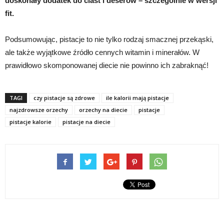
doskonały dodatek do ciast i deserów – szczególnie w wersji
fit.
Podsumowując, pistacje to nie tylko rodzaj smacznej przekąski,
ale także wyjątkowe źródło cennych witamin i minerałów. W
prawidłowo skomponowanej diecie nie powinno ich zabraknąć!
TAGI
czy pistacje są zdrowe
ile kalorii mają pistacje
najzdrowsze orzechy
orzechy na diecie
pistacje
pistacje kalorie
pistacje na diecie