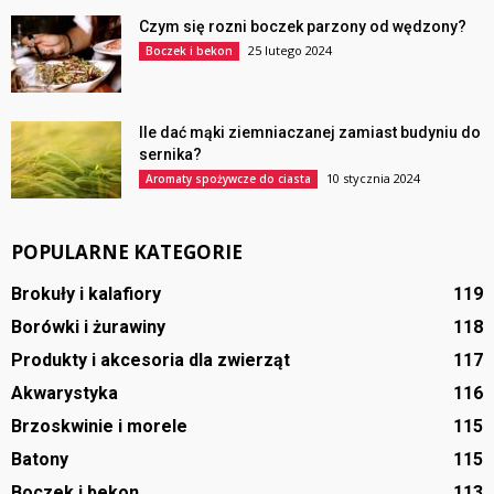
Czym się rozni boczek parzony od wędzony?
25 lutego 2024
Boczek i bekon
Ile dać mąki ziemniaczanej zamiast budyniu do
sernika?
10 stycznia 2024
Aromaty spożywcze do ciasta
POPULARNE KATEGORIE
Brokuły i kalafiory
119
Borówki i żurawiny
118
Produkty i akcesoria dla zwierząt
117
Akwarystyka
116
Brzoskwinie i morele
115
Batony
115
Boczek i bekon
113