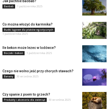
Jak pachnie baobab?
1 października 2025
Baobab
Co można włożyć do karmnika?
Budki lęgowe dla ptaków egzotycznych
1 października 2025
Ile bekon może lezec w lodówce?
1 października 2025
Boczek i bekon
Czego nie wolno jeść przy chorych stawach?
30 września 2025
Banany
Czy spanie z psem to grzech?
30 września 2025
Produkty i akcesoria dla zwierząt