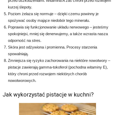
przed uszkodzeniami. Witamina A zaś chroni przed rozwojem
kurzej ślepoty.
Poziom żelaza się normuje – dzięki czemu powinny je
spożywać osoby mające niedobór tego minerału.
Poprawia się funkcjonowanie układu nerwowego – jesteśmy
spokojniejsi, mniej się denerwujemy, a także wzrasta nasza
odporność na stres.
Skóra jest odżywiona i promienna. Procesy starzenia
spowalniają.
Zmniejsza się ryzyko zachorowania na niektóre nowotwory –
pistacje zawierają gamma-tokoferol (pochodna witaminy E),
który chroni przed rozwojem niektórych chorób
nowotworowych.
Jak wykorzystać pistacje w kuchni?