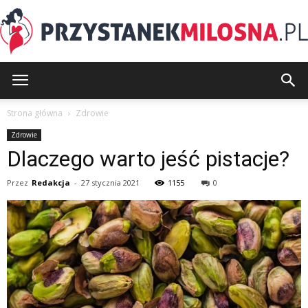
PrzystanekMilosna.pl
Strona główna
Zdrowie
Zdrowie
Dlaczego warto jeść pistacje?
Przez
Redakcja
-
27 stycznia 2021
1155
0