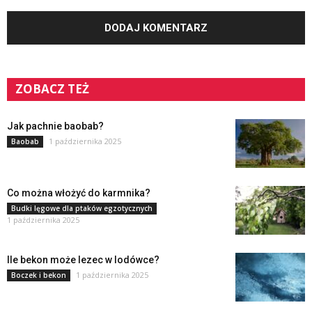
ZOBACZ TEŻ
Jak pachnie baobab?
1 października 2025
Baobab
Co można włożyć do karmnika?
Budki lęgowe dla ptaków egzotycznych
1 października 2025
Ile bekon może lezec w lodówce?
1 października 2025
Boczek i bekon