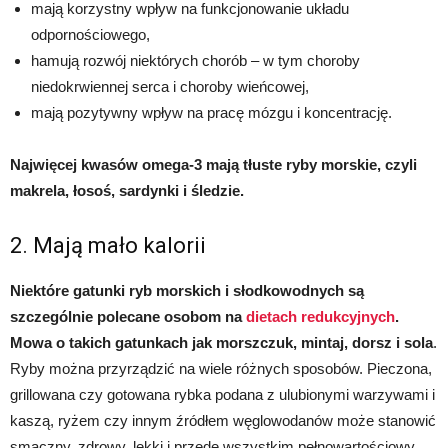
mają korzystny wpływ na funkcjonowanie układu
odpornościowego,
hamują rozwój niektórych chorób – w tym choroby
niedokrwiennej serca i choroby wieńcowej,
mają pozytywny wpływ na pracę mózgu i koncentrację.
Najwięcej kwasów omega-3 mają tłuste ryby morskie, czyli
makrela, łosoś, sardynki i śledzie.
2. Mają mało kalorii
Niektóre gatunki ryb morskich i słodkowodnych są
szczególnie polecane osobom na
dietach redukcyjnych
.
Mowa o takich gatunkach jak morszczuk, mintaj, dorsz i sola
.
Ryby można przyrządzić na wiele różnych sposobów. Pieczona,
grillowana czy gotowana rybka podana z ulubionymi warzywami i
kaszą, ryżem czy innym źródłem węglowodanów może stanowić
smaczny, zdrowy, lekki i przede wszystkim pełnowartościowy