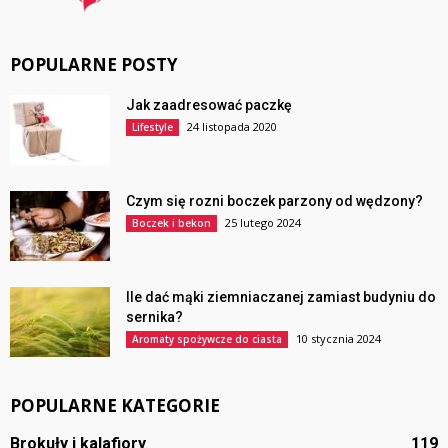
POPULARNE POSTY
Jak zaadresować paczkę
24 listopada 2020
Lifestyle
Czym się rozni boczek parzony od wędzony?
25 lutego 2024
Boczek i bekon
Ile dać mąki ziemniaczanej zamiast budyniu do
sernika?
10 stycznia 2024
Aromaty spożywcze do ciasta
POPULARNE KATEGORIE
Brokuły i kalafiory
119