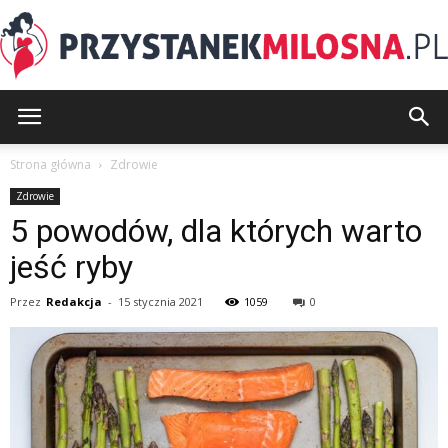
PrzystanekMilosna.pl
Strona główna
Zdrowie
Zdrowie
5 powodów, dla których warto
jeść ryby
Przez
Redakcja
-
15 stycznia 2021
1059
0