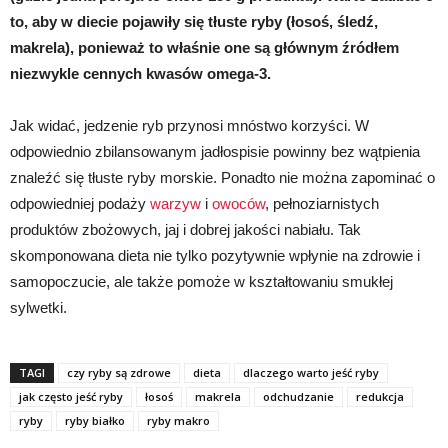
to, aby w diecie pojawiły się tłuste ryby (łosoś, śledź,
makrela), ponieważ to właśnie one są głównym źródłem
niezwykle cennych kwasów omega-3.
Jak widać, jedzenie ryb przynosi mnóstwo korzyści. W
odpowiednio zbilansowanym jadłospisie powinny bez wątpienia
znaleźć się tłuste ryby morskie. Ponadto nie można zapominać o
odpowiedniej podaży
warzyw
i
owoców
, pełnoziarnistych
produktów zbożowych, jaj i dobrej jakości nabiału. Tak
skomponowana dieta nie tylko pozytywnie wpłynie na zdrowie i
samopoczucie, ale także pomoże w kształtowaniu smukłej
sylwetki.
TAGI
czy ryby są zdrowe
dieta
dlaczego warto jeść ryby
jak często jeść ryby
łosoś
makrela
odchudzanie
redukcja
ryby
ryby białko
ryby makro